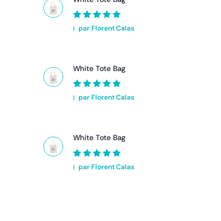
Note
5
sur 5
par Florent Calas
White Tote Bag
Note
5
sur 5
par Florent Calas
White Tote Bag
Note
5
sur 5
par Florent Calas