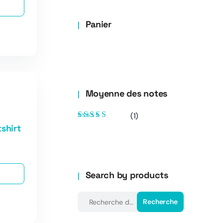
Panier
Moyenne des notes
(1)
Note
5
sur 5
shirt
Search by products
Recherche