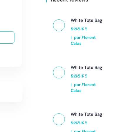
White Tote Bag
Note
5
sur 5
par Florent
Calas
White Tote Bag
Note
5
sur 5
par Florent
Calas
White Tote Bag
Note
5
sur 5
par Florent