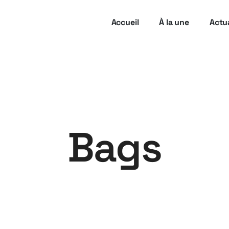
Accueil
À la une
Actua
Bags