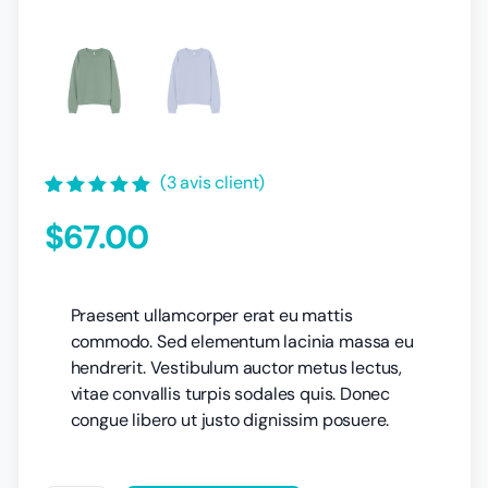
(
3
avis client)
Noté
3
5.00
$
67.00
sur 5 basé
sur
notations
client
Praesent ullamcorper erat eu mattis
commodo. Sed elementum lacinia massa eu
hendrerit. Vestibulum auctor metus lectus,
vitae convallis turpis sodales quis. Donec
congue libero ut justo dignissim posuere.