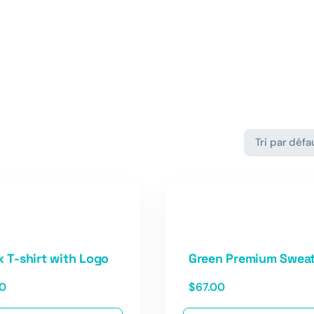
k T-shirt with Logo
Green Premium Sweat
00
$
67.00