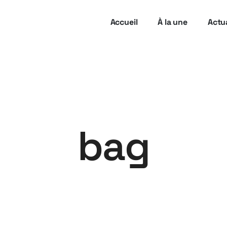
Accueil
À la une
Actua
bag