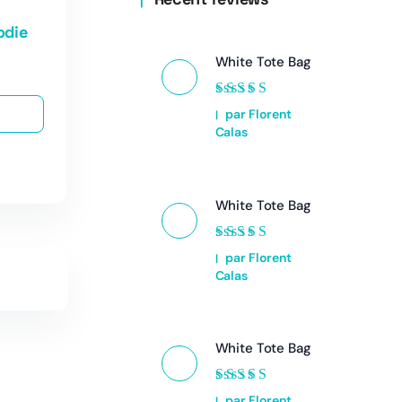
odie
White Tote Bag
Note
5
sur 5
par Florent
Calas
White Tote Bag
Note
5
sur 5
par Florent
Calas
White Tote Bag
Note
5
sur 5
par Florent