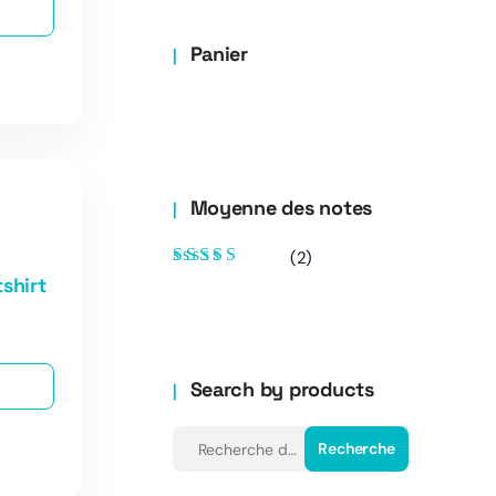
Panier
Moyenne des notes
(2)
Note
5
sur 5
shirt
Search by products
Recherche