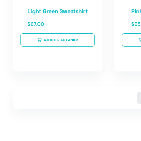
Light Green Sweatshirt
Pin
$
67.00
$
65
AJOUTER AU PANIER