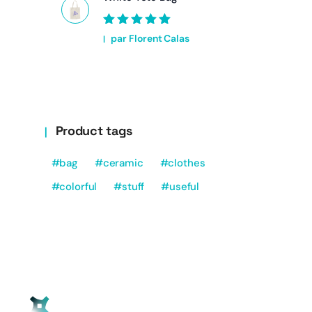
Note
5
sur 5
par Florent Calas
Product tags
bag
ceramic
clothes
colorful
stuff
useful