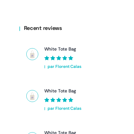
Recent reviews
White Tote Bag
Note
5
sur 5
par Florent Calas
White Tote Bag
Note
5
sur 5
par Florent Calas
White Tote Bag