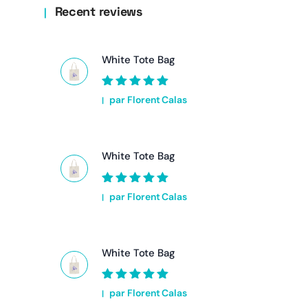
Recent reviews
White Tote Bag
Note
5
sur 5
par Florent Calas
White Tote Bag
Note
5
sur 5
par Florent Calas
White Tote Bag
Note
5
sur 5
par Florent Calas