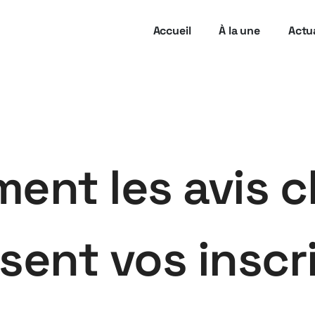
Accueil
À la une
Actua
nt les avis c
sent vos inscr